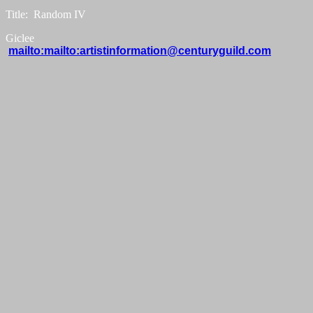
Title: Random IV
Giclee
mailto:mailto:artistinformation@centuryguild.com