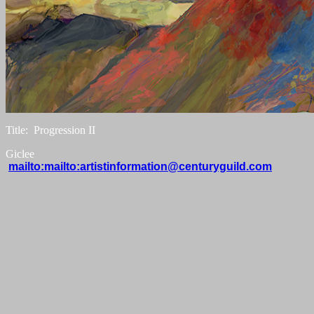
Title: Progression II
Giclee
mailto:mailto:artistinformation@centuryguild.com