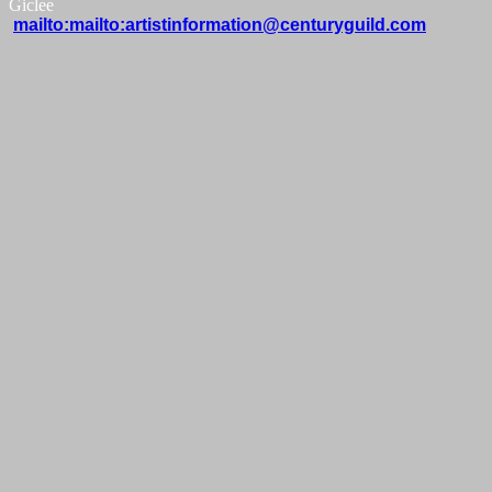
Giclee
mailto:mailto:artistinformation@centuryguild.com