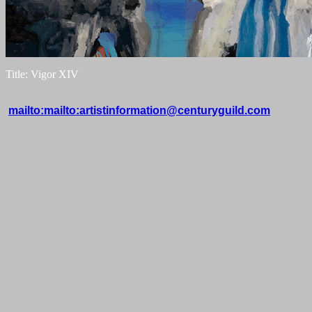
Title: Vigor XIV
mailto:mailto:artistinformation@centuryguild.com