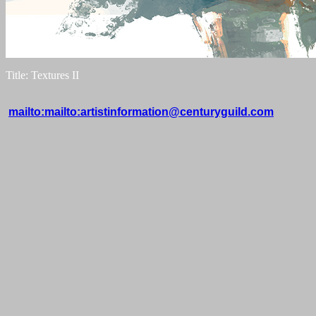
Title: Textures II
mailto:mailto:artistinformation@centuryguild.com