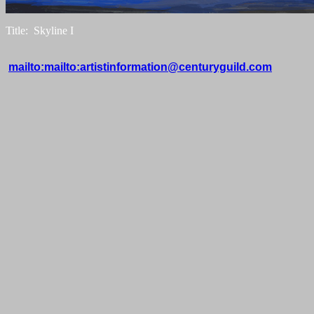
Title: Skyline I
mailto:mailto:artistinformation@centuryguild.com