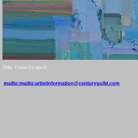
Title: Grand Escape II
mailto:mailto:artistinformation@centuryguild.com