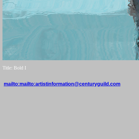
Title: Bold I
mailto:mailto:artistinformation@centuryguild.com